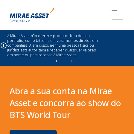
A Mirae Asset não oferece produtos fora de seu
portifólio, como bitcoins e investimentos diretos em
companhias. Além disso, nenhuma pessoa física ou
jurídica está autorizada a receber quaisquer valores
em nome ou para repasse à Mirae Asset.
Abra a sua conta na Mirae
Asset e concorra ao show do
BTS World Tour